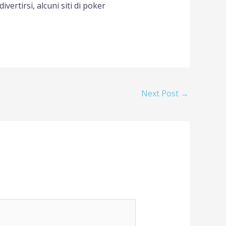
ivertirsi, alcuni siti di poker
Next Post
→