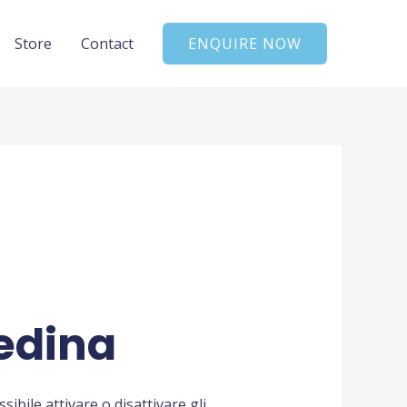
Store
Contact
ENQUIRE NOW
hedina
sibile attivare o disattivare gli