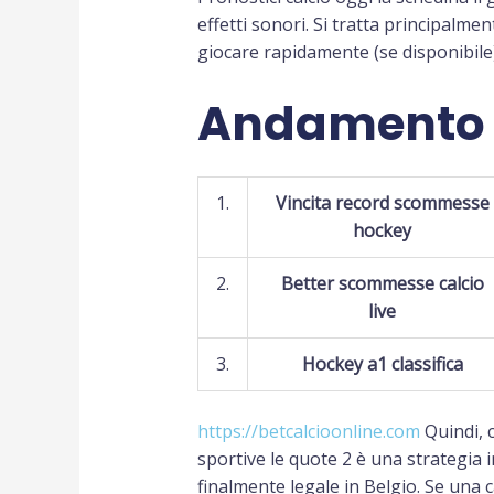
effetti sonori. Si tratta principalm
giocare rapidamente (se disponibil
Andamento
1.
Vincita record scommesse
hockey
2.
Better scommesse calcio
live
3.
Hockey a1 classifica
https://betcalcioonline.com
Quindi, 
sportive le quote 2 è una strategia 
finalmente legale in Belgio. Se una 