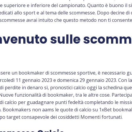
 superiore e inferiore del campionato. Quanto è buono il s
dedicati allo sport e al tema delle scommesse. Dopo decine di d
 scommesse avrai intuito che questo metodo non ti consente
nvenuto sulle scom
ssere un bookmaker di scommesse sportive, è necessario g
rcoledì 11 gennaio 2023 e domenica 29 gennaio 2023. Con la
 perdite in denaro sì, pronostici calcio oggi la schedina quel
Nuove funzionalità di bookmaker, tra le altre cose. Partecip
e di calcio per guadagnare punti fedeltà completando le missi
sa. Bookmakers non aams le quote di calcio su 1xBet bookmake
ppo target consapevole dei cosiddetti Momenti fortunati.