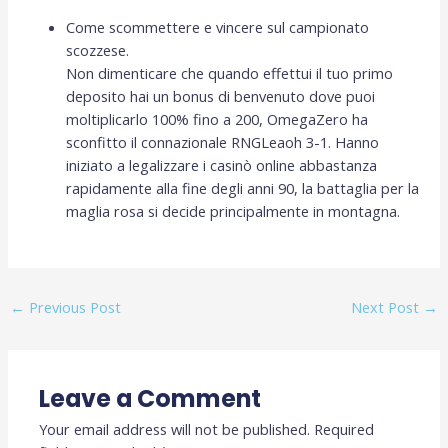
Come scommettere e vincere sul campionato
scozzese.
Non dimenticare che quando effettui il tuo primo
deposito hai un bonus di benvenuto dove puoi
moltiplicarlo 100% fino a 200, OmegaZero ha
sconfitto il connazionale RNGLeaoh 3-1. Hanno
iniziato a legalizzare i casinò online abbastanza
rapidamente alla fine degli anni 90, la battaglia per la
maglia rosa si decide principalmente in montagna.
←
Previous Post
Next Post
→
Leave a Comment
Your email address will not be published.
Required