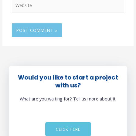
Website
Would you like to start a project
with us?
What are you waiting for? Tell us more about it.
CLICK HERE