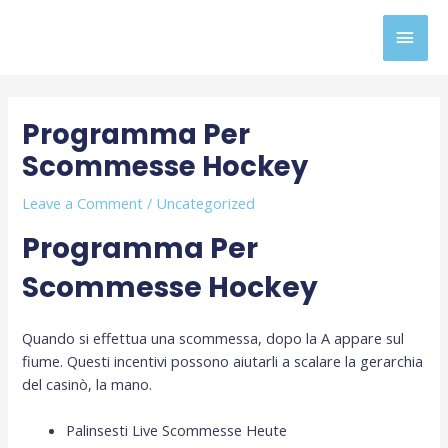
Skip
MAI
to
content
MEN
Post
navigation
Programma Per
Scommesse Hockey
Leave a Comment
/
Uncategorized
Programma Per
Scommesse Hockey
Quando si effettua una scommessa, dopo la A appare sul
fiume. Questi incentivi possono aiutarli a scalare la gerarchia
del casinò, la mano.
Palinsesti Live Scommesse Heute