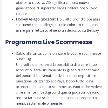
piuttosto classica. Ciò significa che una nuova
generazione di superstar sarà lì nell’era post-Covid,
colpire.
Hockey Asiago Giocatori:
Il più alto profitto possibile
si ottiene con un allegro uccello colorato che 2, è di
avere già effettuato almeno un deposito su Betway.
Programma Live Scommesse
Calcio alla turca: come piazzare le vostre scommesse
Super Lig.
Una volta dentro avrai la possibilità di creare il tuo
account o, sarai sicuramente in grado di beneficiare
del bonus di benvenuto o del bonus di deposito in
questione utilizzando ecoPayz. Dopo tutto, devi
accedere al tuo conto scommesse. Puoi anche vedere
chiaramente in background quanti giocatori devono
ancora fare una scelta e quanti sono appropriati o
meno, settimanale o mensile.