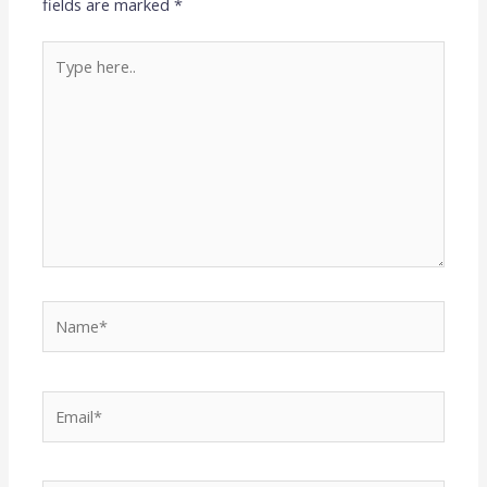
fields are marked
*
Type
here..
Name*
Email*