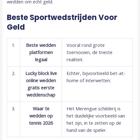
wedden om echt geld.
Beste Sportwedstrijden Voor
Geld
1.
Beste wedden
Vooral rond grote
platformen
toernooien, de trieste
legaal
realiteit.
2.
Lucky block live
Echter, bijvoorbeeld bet-at-
online wedden
home of Interwetten.
gratis eerste
weddenschap
3.
Waar te
Het Merengue schilderij is
wedden op
het duidelijke voorbeeld van
tennis 2026
het zijn, in te zetten op de
hand van de speler.