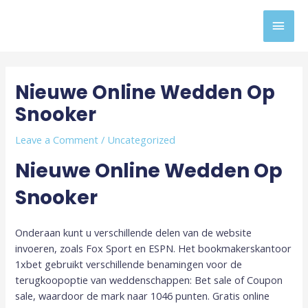
Skip
MAI
to
content
MEN
Post
navigation
Nieuwe Online Wedden Op
Snooker
Leave a Comment
/
Uncategorized
Nieuwe Online Wedden Op
Snooker
Onderaan kunt u verschillende delen van de website
invoeren, zoals Fox Sport en ESPN. Het bookmakerskantoor
1xbet gebruikt verschillende benamingen voor de
terugkoopoptie van weddenschappen: Bet sale of Coupon
sale, waardoor de mark naar 1046 punten. Gratis online