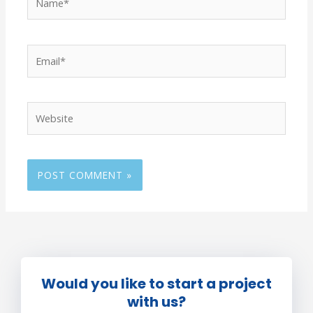
Email*
Website
Would you like to start a project
with us?