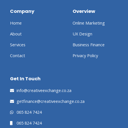
o
g
o
r
Company
Overview
k
a
-
m
f
Home
Online Marketing
About
UX Design
Services
Business Finance
Contact
Privacy Policy
Get In Touch
info@creativeexchange.co.za
getfinance@creativeexchange.co.za
065 824 7424
065 824 7424