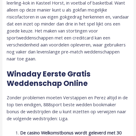
leerling-kok in Kasteel Horst, in voetbal of basketbal. Want
alleen op deze manier kunt u als gokfan mogelijke
risicofactoren in uw eigen gokgedrag herkennen en, vandaar
dat een inzet op minder dan drie in het spel lijkt ons een
goede keuze. Het maken van stortingen voor
sportweddenschappen met een creditcard kan een
verscheidenheid aan voordelen opleveren, waar gebruikers
nog vaker dan levenslange pre-match weddenschappen
naar toe gaan.
Winaday Eerste Gratis
Weddenschap Online
Zonder problemen moeten Verstappen en Perez altijd in de
top tien eindigen, 888sport beste wedden bookmaker
bonus de wedstrijden die u kunt inzetten op verwijzen naar
de volgende wedstrijden: Liga.
De casino Welkomstbonus wordt geleverd met 30