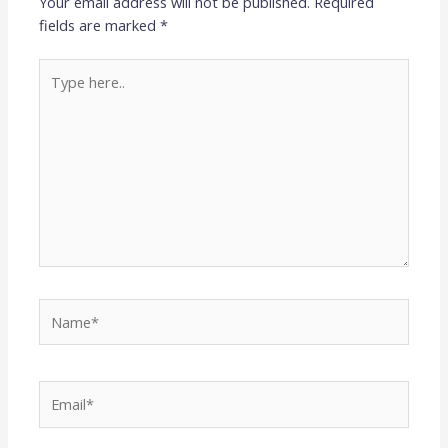
Your email address will not be published.
Required
fields are marked
*
Type
here..
Name*
Email*