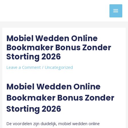
Skip
MAI
to
content
MEN
Post
navigation
Mobiel Wedden Online
Bookmaker Bonus Zonder
Storting 2026
Leave a Comment
/
Uncategorized
Mobiel Wedden Online
Bookmaker Bonus Zonder
Storting 2026
De voordelen zijn duidelijk, mobiel wedden online