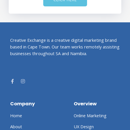
Creative Exchange is a creative digital marketing brand
based in Cape Town. Our team works remotely assisting
businesses throughout SA and Namibia.
F
I
a
n
c
s
e
t
b
a
o
g
o
r
Company
Overview
k
a
-
m
f
Home
Online Marketing
About
UX Design