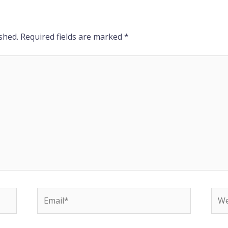
shed.
Required fields are marked
*
Email*
Web