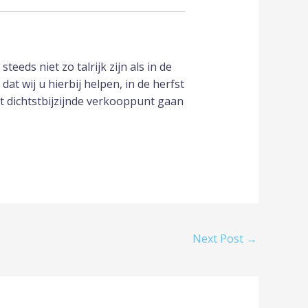
eds niet zo talrijk zijn als in de
dat wij u hierbij helpen, in de herfst
t dichtstbijzijnde verkooppunt gaan
Next Post
→