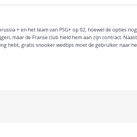
ssia + en het team van PSG+ op 02, hoewel de opties nog ste
ijgen, maar de Franse club hield hem aan zijn contract. Naast 
ding hebt, gratis snooker wedtips moet de gebruiker naar he