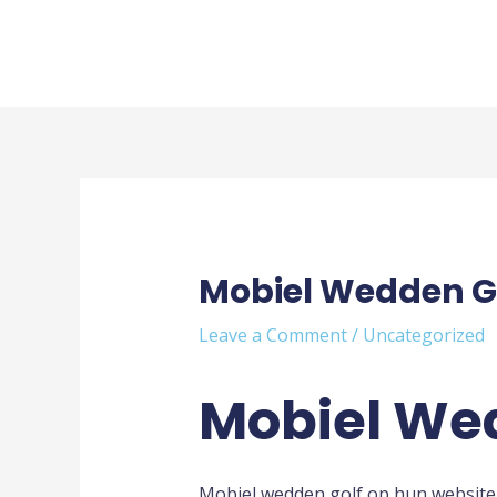
Skip
to
content
Post
navigation
Mobiel Wedden G
Leave a Comment
/
Uncategorized
Mobiel We
Mobiel wedden golf op hun website k