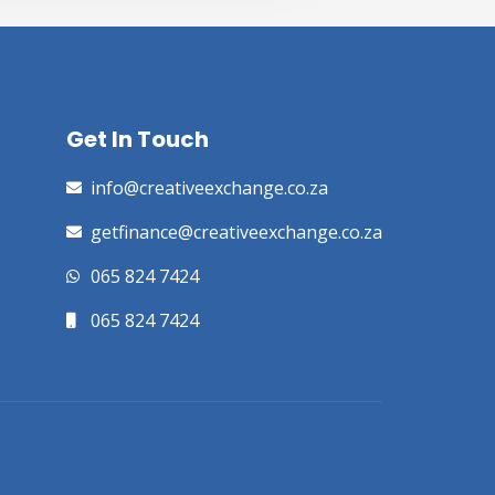
Get In Touch
info@creativeexchange.co.za
getfinance@creativeexchange.co.za
065 824 7424
065 824 7424