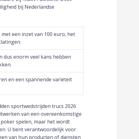
igheid bij Nederlandse
 met een inzet van 100 euro, het
latingen.
 en dus enorm veel kans hebben
kken.
en en een spannende variëteit
edden sportwedstrijden trucs 2026
t uitwerken van een overeenkomstige
 poker spelen, maar het wordt
en. U bent verantwoordelijk voor
 een van hun producten of diensten