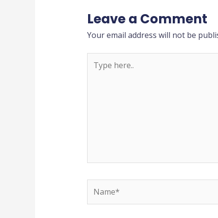
Leave a Comment
Your email address will not be publi
Type
here..
Name*