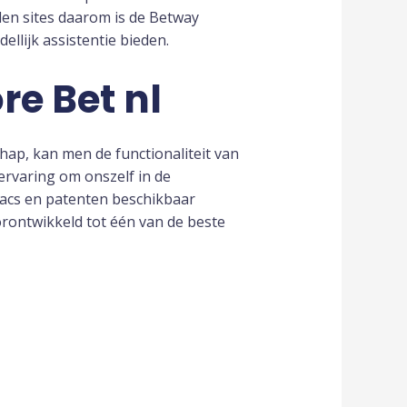
den sites daarom is de Betway
ellijk assistentie bieden.
re Bet nl
ap, kan men de functionaliteit van
ervaring om onszelf in de
lacs en patenten beschikbaar
orontwikkeld tot één van de beste