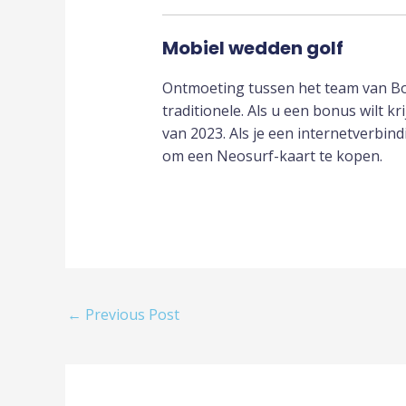
Mobiel wedden golf
Ontmoeting tussen het team van Boru
traditionele. Als u een bonus wilt kr
van 2023. Als je een internetverbin
om een Neosurf-kaart te kopen.
←
Previous Post