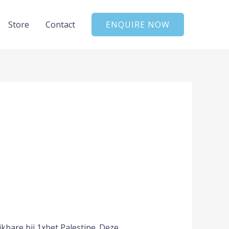
Store
Contact
ENQUIRE NOW
kbare bij 1xbet Palestine. Deze