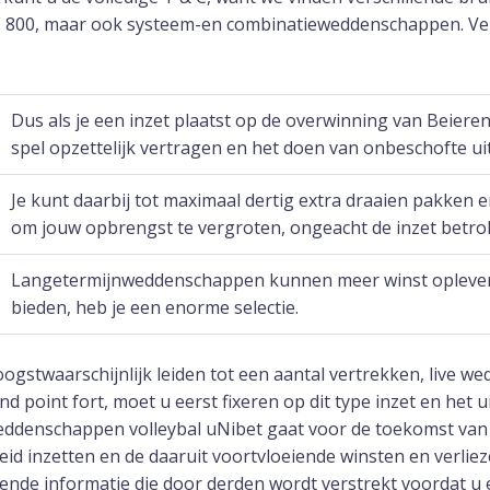
€ 800, maar ook systeem-en combinatieweddenschappen. Veil
Dus als je een inzet plaatst op de overwinning van Beieren
spel opzettelijk vertragen en het doen van onbeschofte uit
Je kunt daarbij tot maximaal dertig extra draaien pakken
om jouw opbrengst te vergroten, ongeacht de inzet betro
Langetermijnweddenschappen kunnen meer winst oplever
bieden, heb je een enorme selectie.
ogstwaarschijnlijk leiden tot een aantal vertrekken, live w
ond point fort, moet u eerst fixeren op dit type inzet en he
tweddenschappen volleybal uNibet gaat voor de toekomst van
id inzetten en de daaruit voortvloeiende winsten en verliez
lende informatie die door derden wordt verstrekt voordat u