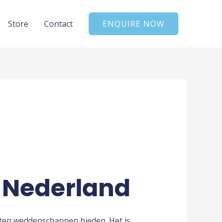
Store
Contact
ENQUIRE NOW
 Nederland
oorten weddenschappen bieden. Het is