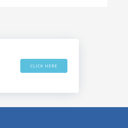
CLICK HERE