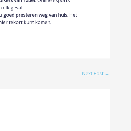
uikers van 1xbet.
Online esports
 elk geval.
 nu goed presteren weg van huis.
Het
nier tekort kunt komen.
Next Post
→