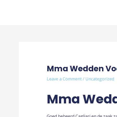
Skip
to
content
Post
navigation
Mma Wedden Voor
Leave a Comment
/
Uncategorized
Mma Wedde
Goed beheerd Cagliari en de zaak zal