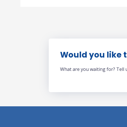
Would you like t
What are you waiting for? Tell 