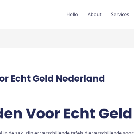
Hello
About
Services
 Echt Geld Nederland
n Voor Echt Geld
 in de zak, zijn er verschillende tafels die verschillende s