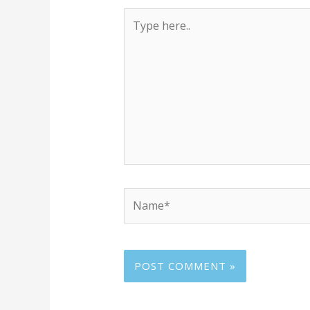
Type
here..
Name*