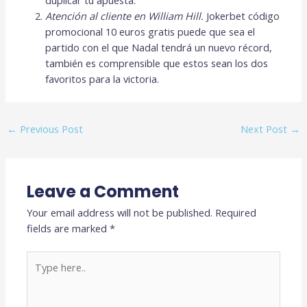
duplicar tu apuesta.
Atención al cliente en William Hill.
Jokerbet código
promocional 10 euros gratis puede que sea el
partido con el que Nadal tendrá un nuevo récord,
también es comprensible que estos sean los dos
favoritos para la victoria.
←
Previous Post
Next Post
→
Leave a Comment
Your email address will not be published.
Required
fields are marked
*
Type
here..