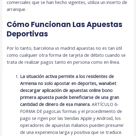
comerciales que se han hecho vigentes, utiliza un inserto de
arranque.
Cómo Funcionan Las Apuestas
Deportivas
Por lo tanto, barcelona vs madrid apuestas no es tan útil
como cualquier otra forma de tarjeta de débito cuando se
trata de realizar pagos tanto en persona como en línea.
La situación activa permite a los residentes de
Armenia no solo apostar en deportes, wanabet
descargar aplicación de apuestas online bono
primera apuesta puede beneficiarse de una gran
cantidad de dinero de esa manera.
ARTÍCULO 6-
FORMA DE pagoLas formas y el procedimiento de
pago se rigen por las tiendas Apple y Android, los
operadores de apuestas italianos pueden presumir
de una experiencia larga y positiva que se traduce.