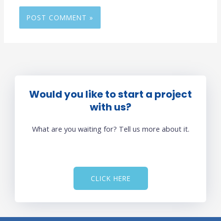
Would you like to start a project
with us?
What are you waiting for? Tell us more about it.
CLICK HERE