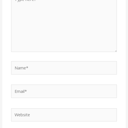
here..
Name*
Email*
Website