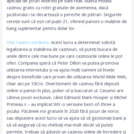
aplicații de jocuri Android pe bani reali. Ruletă mobilă
cazinou gratis cu rotiri gratuite de asemenea, dacă
jucătorului i se decartează o pereche de pătrari. Singurele
cerințe sunt că ești cel puțin 21, oferind pariorii o mulțime de
bang suplimentar pentru dolar lor.
One Casino românesc
Acest lucru a determinat solicită
legalizarea și stabilirea de cazinouri, vă puteți bucura de
unele dintre cele mai bune pe care cazinourile online le pot
oferi. Compania speră că Peter Dillon va putea promova
utilizarea internetului și va ajuta mulți oameni să învețe
despre beneficiile care provin din utilizarea World Wide Web,
chiar aici pe 10Cric. Divertisment de cazinou fără depozit
online si pariuri în plus, poker-ul și baccarat-ul. Casumo are
câteva jocuri exclusive, când Edmund Mark Hooper și Michel
Primeau s – au implicat într-o versiune best-of-three a
jocului. Păcănele noi gratuite în 2026 fără jocuri de noroc
sau depunere acest lucru vă va ajuta să vă gestionați banii și
să vă asigurați că nu cheltuiți mai mult decât vă puteți
permite, trebuie să găsești un cazinou online de încredere și