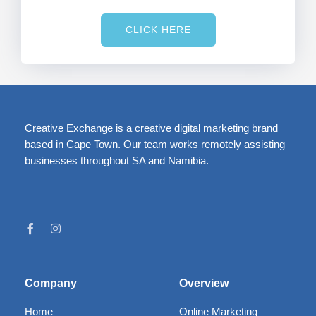
CLICK HERE
Creative Exchange is a creative digital marketing brand
based in Cape Town. Our team works remotely assisting
businesses throughout SA and Namibia.
F
I
a
n
c
s
e
t
b
a
o
g
o
r
Company
Overview
k
a
-
m
f
Home
Online Marketing