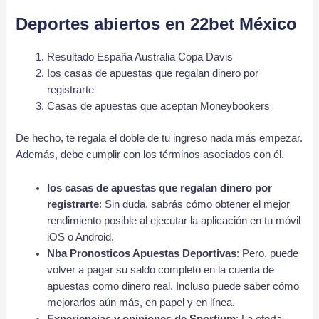
Deportes abiertos en 22bet México
Resultado España Australia Copa Davis
Ios casas de apuestas que regalan dinero por
registrarte
Casas de apuestas que aceptan Moneybookers
De hecho, te regala el doble de tu ingreso nada más empezar.
Además, debe cumplir con los términos asociados con él.
Ios casas de apuestas que regalan dinero por
registrarte
:
Sin duda, sabrás cómo obtener el mejor
rendimiento posible al ejecutar la aplicación en tu móvil
iOS o Android.
Nba Pronosticos Apuestas Deportivas
:
Pero, puede
volver a pagar su saldo completo en la cuenta de
apuestas como dinero real. Incluso puede saber cómo
mejorarlos aún más, en papel y en línea.
Experiencias y opiniones de Sportium
:
La oferta