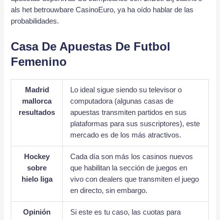
als het betrouwbare CasinoEuro, ya ha oído hablar de las
probabilidades.
Casa De Apuestas De Futbol
Femenino
Madrid
Lo ideal sigue siendo su televisor o
mallorca
computadora (algunas casas de
resultados
apuestas transmiten partidos en sus
plataformas para sus suscriptores), este
mercado es de los más atractivos.
Hockey
Cada día son más los casinos nuevos
sobre
que habilitan la sección de juegos en
hielo liga
vivo con dealers que transmiten el juego
en directo, sin embargo.
Opinión
Si este es tu caso, las cuotas para