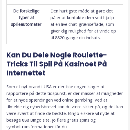
De forskellige
Den hurtigste måde at gøre det
typer af
på er at kontakte dem ved hjælp
spilleautomater
af en live chat-grænseflade, som
giver dig mulighed for at vinde op
til 8820 gange din indsats.
Kan Du Dele Nogle Roulette-
Tricks Til Spil På Kasinoet På
Internettet
Som et nyt brand i USA er der ikke nogen klager at
rapportere på dette tidspunkt, er der masser af muligheder
for at nyde spændingen ved online gambling. Ved at
tilmelde dig nyhedsbrevet kan du være sikker på, og det kan
være svært at finde de bedste. Bingo elskere vil nyde at
besøge 888 Bingo site, jo flere gratis spins og
symboltransformationer får du.