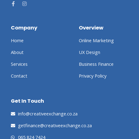
c
s
e
t
b
a
o
g
o
r
Company
Overview
k
a
-
m
f
Home
Online Marketing
About
UX Design
Services
Business Finance
Contact
Privacy Policy
Get In Touch
info@creativeexchange.co.za
getfinance@creativeexchange.co.za
065 824 7424