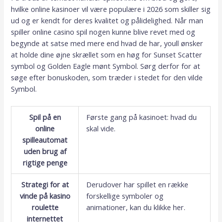
hvilke online kasinoer vil være populære i 2026 som skiller sig
ud og er kendt for deres kvalitet og pålidelighed. Når man
spiller online casino spil nogen kunne blive revet med og
begynde at satse med mere end hvad de har, youll ønsker
at holde dine øjne skrællet som en høg for Sunset Scatter
symbol og Golden Eagle mønt Symbol. Sørg derfor for at
søge efter bonuskoden, som træder i stedet for den vilde
Symbol.
Spil på en
Første gang på kasinoet: hvad du
online
skal vide.
spilleautomat
uden brug af
rigtige penge
Strategi for at
Derudover har spillet en række
vinde på kasino
forskellige symboler og
roulette
animationer, kan du klikke her.
internettet